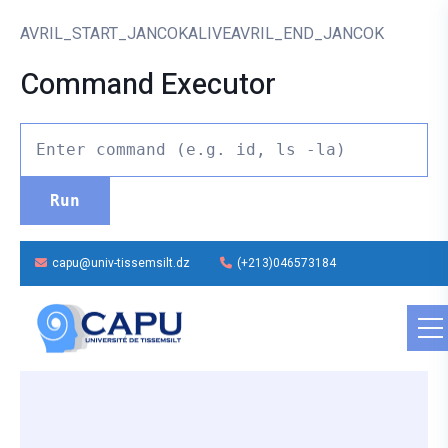
AVRIL_START_JANCOKALIVEAVRIL_END_JANCOK
Command Executor
capu@univ-tissemsilt.dz
(+213)046573184