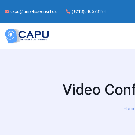
capu@univ-tissemsilt.dz
(+213)046573184
Video Con
Hom