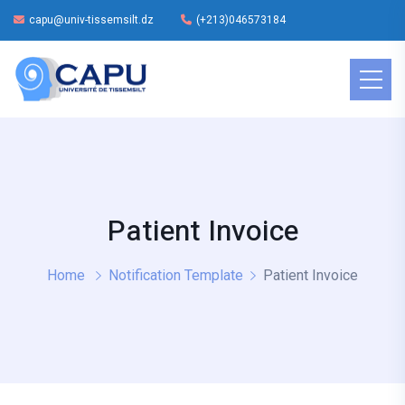
capu@univ-tissemsilt.dz
(+213)046573184
Patient Invoice
Home
Notification Template
Patient Invoice