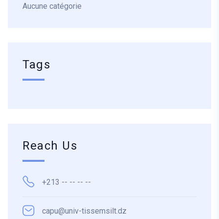
Aucune catégorie
Tags
Reach Us
+213 -- -- -- --
capu@univ-tissemsilt.dz