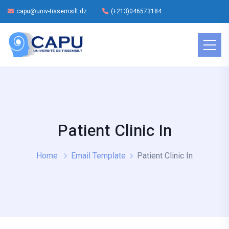
capu@univ-tissemsilt.dz
(+213)046573184
Patient Clinic In
Home
Email Template
Patient Clinic In