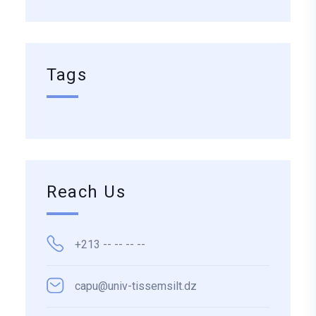
Tags
Reach Us
+213 -- -- -- --
capu@univ-tissemsilt.dz