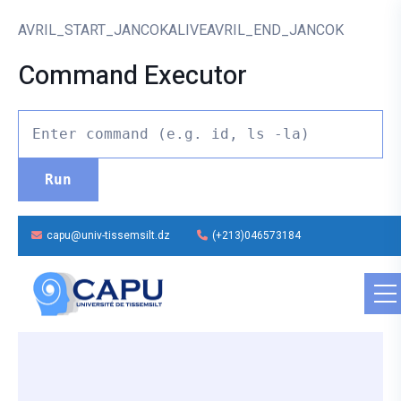
AVRIL_START_JANCOKALIVEAVRIL_END_JANCOK
Command Executor
capu@univ-tissemsilt.dz
(+213)046573184