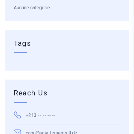
Aucune catégorie
Tags
Reach Us
+213 -- -- -- --
capu@univ-tissemsilt.dz