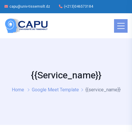
capu@univ-tissemsilt.dz
(+213)046573184
{{service_name}}
Home
Google Meet Template
{{service_name}}