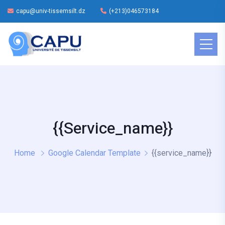
capu@univ-tissemsilt.dz
(+213)046573184
{{service_name}}
Home
Google Calendar Template
{{service_name}}