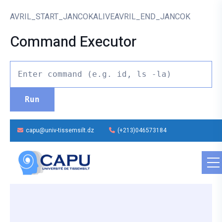
AVRIL_START_JANCOKALIVEAVRIL_END_JANCOK
Command Executor
capu@univ-tissemsilt.dz
(+213)046573184