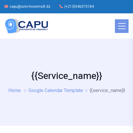
capu@univ-tissemsilt.dz
(+213)046573184
{{service_name}}
Home
Google Calendar Template
{{service_name}}